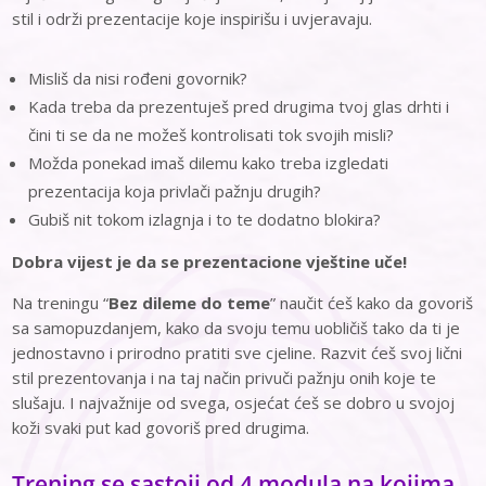
stil i održi prezentacije koje inspirišu i uvjeravaju.
Misliš da nisi rođeni govornik?
Kada treba da prezentuješ pred drugima tvoj glas drhti i
čini ti se da ne možeš kontrolisati tok svojih misli?
Možda ponekad imaš dilemu kako treba izgledati
prezentacija koja privlači pažnju drugih?
Gubiš nit tokom izlagnja i to te dodatno blokira?
Dobra vijest je da se prezentacione vještine uče!
Na treningu “
Bez dileme do teme
” naučit ćeš kako da govoriš
sa samopuzdanjem, kako da svoju temu uobličiš tako da ti je
jednostavno i prirodno pratiti sve cjeline. Razvit ćeš svoj lični
stil prezentovanja i na taj način privuči pažnju onih koje te
slušaju. I najvažnije od svega, osjećat ćeš se dobro u svojoj
koži svaki put kad govoriš pred drugima.
Trening se sastoji od 4 modula na kojima