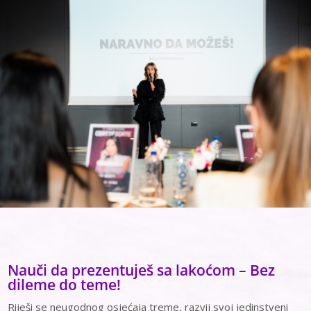
Nauči da prezentuješ sa lakoćom – Bez
dileme do teme!
Riješi se neugodnog osjećaja treme, razvij svoj jedinstveni